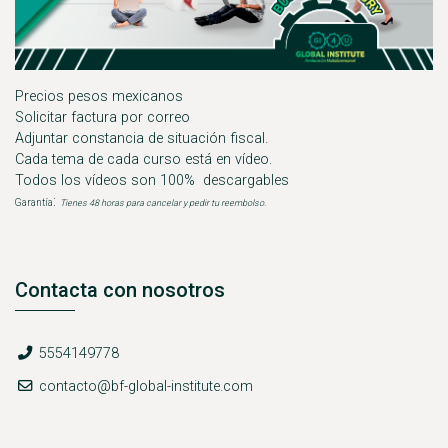
Precios pesos mexicanos
Solicitar factura por correo
Adjuntar constancia de situación fiscal.
Cada tema de cada curso está en vídeo.
Todos los vídeos son 100% descargables
:
Garantía
Tienes 48 horas para cancelar y pedir tu reembolso.
Contacta con nosotros
Teléfono
5554149778
E-mail
contacto@bf-global-institute.com