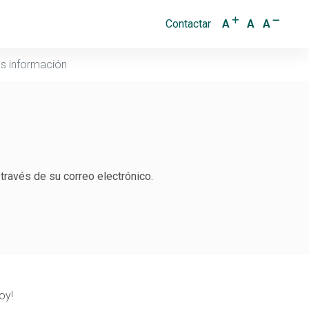
+
-
Contactar
A
A
A
ás información
 través de su correo electrónico.
oy!