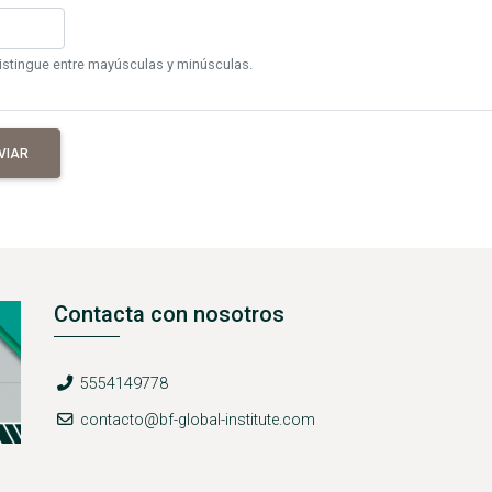
istingue entre mayúsculas y minúsculas.
VIAR
Contacta con nosotros
Teléfono
5554149778
E-mail
contacto@bf-global-institute.com